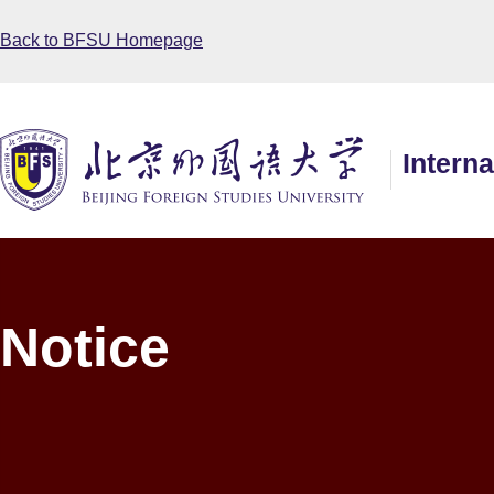
Back to BFSU Homepage
Intern
Notice