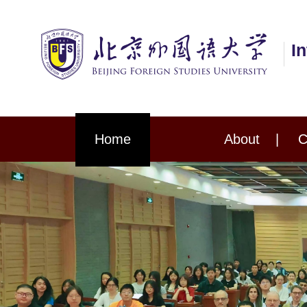
I
Home
About
|
C